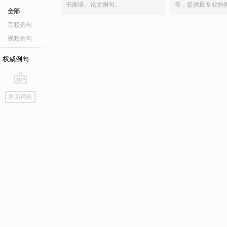
书面语、论文例句。
等，提供最专业的
全部
音频例句
视频例句
权威例句
go
返回词典
top