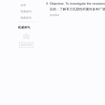
Objective
:
To investigate
the
resistan
全部
目的
：
了解
革
兰氏
阴性
杆菌
对
多种广
音频例句
youdao
视频例句
权威例句
go
返回词典
top