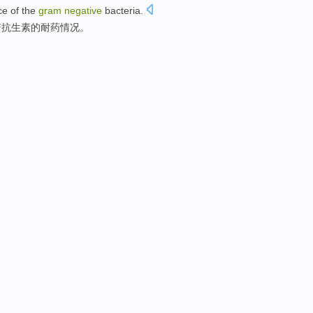
ce
of
the
gram
negative
bacteria
.
谱
抗生素的
耐
药情况。