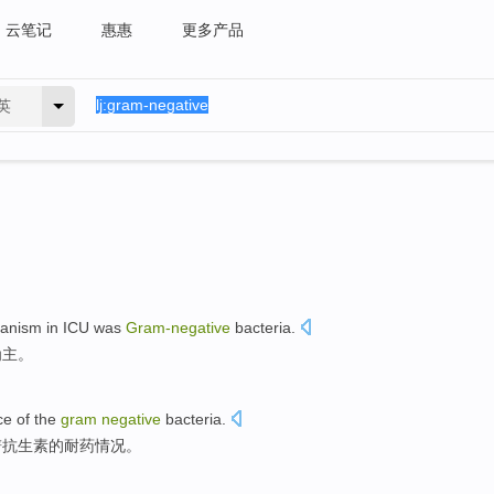
云笔记
惠惠
更多产品
英
anism in ICU was
Gram-negative
bacteria
.
为主。
ce
of
the
gram
negative
bacteria
.
谱
抗生素的
耐
药情况。