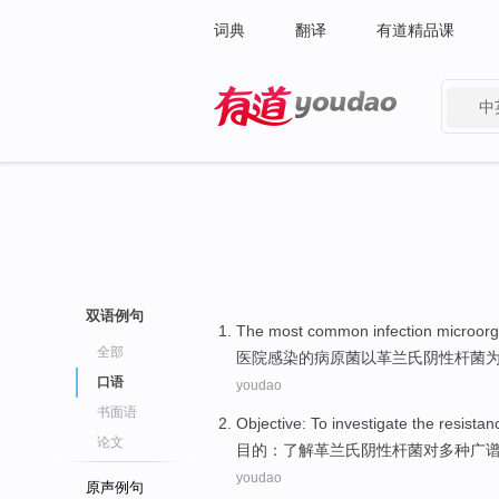
词典
翻译
有道精品课
中
有道 - 网易旗下搜索
双语例句
The most common
infection
microorg
全部
医院
感染
的
病原菌以革兰氏阴性
杆菌
口语
youdao
书面语
Objective
:
To investigate
the
resistan
论文
目的
：
了解
革
兰氏
阴性
杆菌
对
多种广
youdao
原声例句