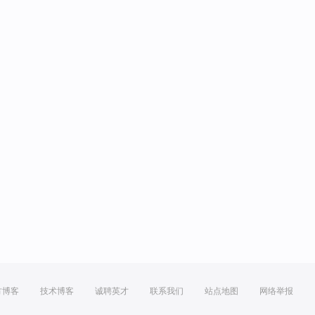
方博客
技术博客
诚聘英才
联系我们
站点地图
网络举报