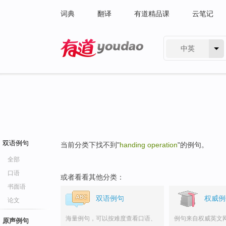
词典
翻译
有道精品课
云笔记
中英
有道 - 网易旗下搜索
双语例句
当前分类下找不到"
handing operation
"的例句。
全部
口语
或者看看其他分类：
书面语
双语例句
权威例
论文
海量例句，可以按难度查看口语、
例句来自权威英文
原声例句