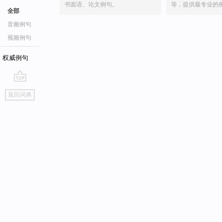
书面语、论文例句。
等，提供最专业的
全部
音频例句
视频例句
权威例句
go
返回词典
top