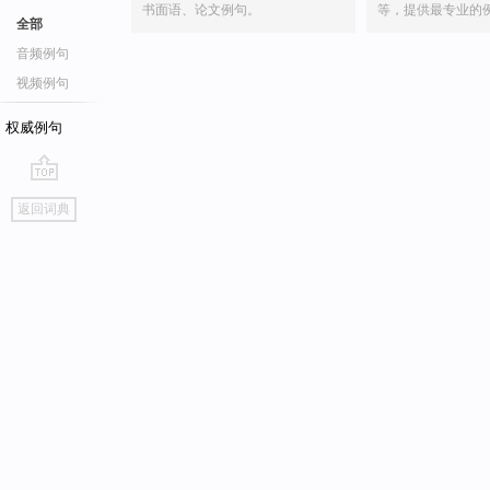
书面语、论文例句。
等，提供最专业的
全部
音频例句
视频例句
权威例句
go
返回词典
top