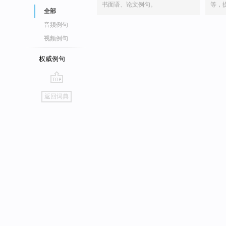
书面语、论文例句。
等，
全部
音频例句
视频例句
权威例句
go
返回词典
top