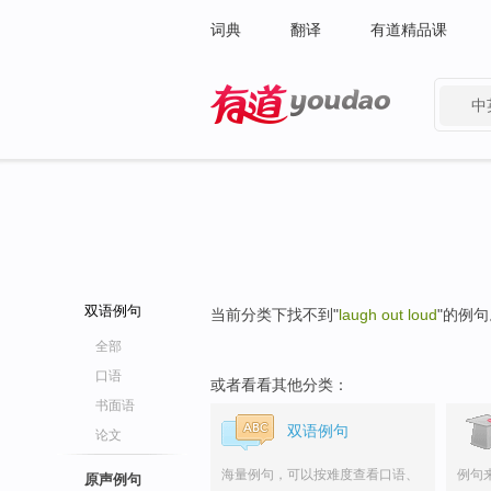
词典
翻译
有道精品课
中
有道 - 网易旗下搜索
双语例句
当前分类下找不到"
laugh out loud
"的例句
全部
口语
或者看看其他分类：
书面语
双语例句
论文
海量例句，可以按难度查看口语、
例句
原声例句