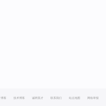
方博客
技术博客
诚聘英才
联系我们
站点地图
网络举报