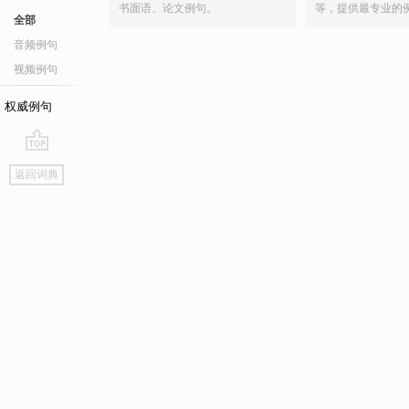
书面语、论文例句。
等，提供最专业的
全部
音频例句
视频例句
权威例句
go
返回词典
top