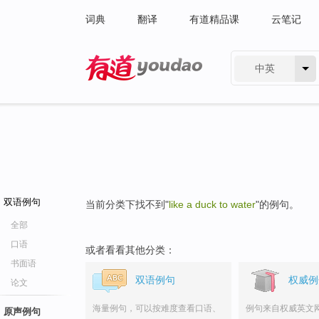
词典
翻译
有道精品课
云笔记
中英
有道 - 网易旗下搜索
双语例句
当前分类下找不到"
like a duck to water
"的例句。
全部
口语
或者看看其他分类：
书面语
双语例句
权威例
论文
海量例句，可以按难度查看口语、
例句来自权威英文
原声例句