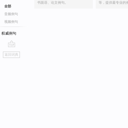
书面语、论文例句。
等，提供最专业的
全部
音频例句
视频例句
权威例句
go
返回词典
top