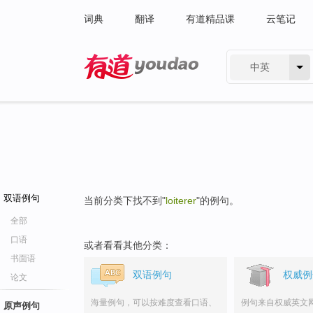
词典
翻译
有道精品课
云笔记
中英
有道 - 网易旗下搜索
双语例句
当前分类下找不到"
loiterer
"的例句。
全部
口语
或者看看其他分类：
书面语
双语例句
权威例
论文
海量例句，可以按难度查看口语、
例句来自权威英文
原声例句