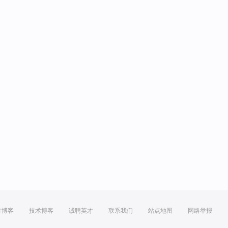
方博客
技术博客
诚聘英才
联系我们
站点地图
网络举报