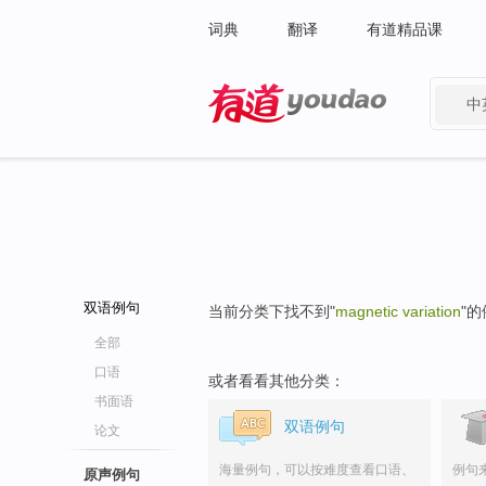
词典
翻译
有道精品课
中
有道 - 网易旗下搜索
双语例句
当前分类下找不到"
magnetic variation
"
全部
口语
或者看看其他分类：
书面语
双语例句
论文
海量例句，可以按难度查看口语、
例句
原声例句