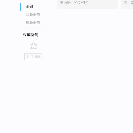
书面语、论文例句。
等，
全部
音频例句
视频例句
权威例句
go
返回词典
top