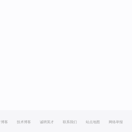
方博客
技术博客
诚聘英才
联系我们
站点地图
网络举报