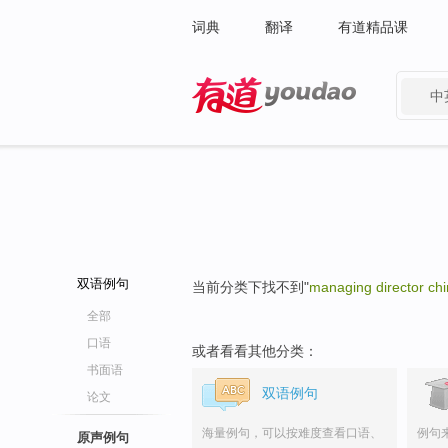
词典
翻译
有道精品课
中
有道 - 网易旗下搜索
双语例句
当前分类下找不到"
managing director ch
全部
口语
或者看看其他分类：
书面语
双语例句
论文
海量例句，可以按难度查看口语、
例句
原声例句