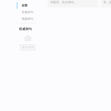
书面语、论文例句。
等，
全部
音频例句
视频例句
权威例句
go
返回词典
top