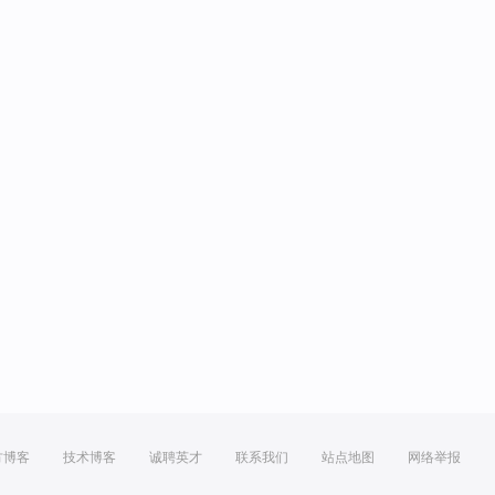
方博客
技术博客
诚聘英才
联系我们
站点地图
网络举报