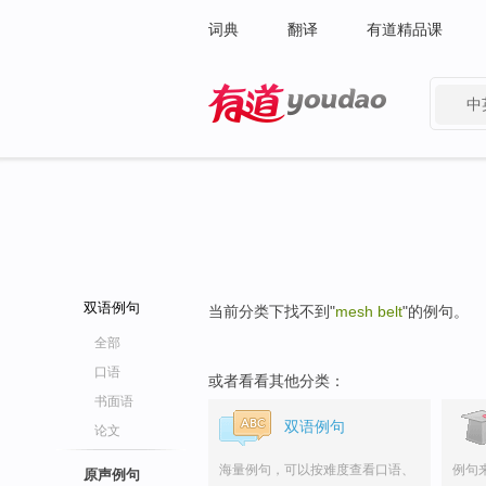
词典
翻译
有道精品课
中
有道 - 网易旗下搜索
双语例句
当前分类下找不到"
mesh belt
"的例句。
全部
口语
或者看看其他分类：
书面语
双语例句
论文
海量例句，可以按难度查看口语、
例句
原声例句