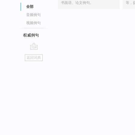
书面语、论文例句。
等，
全部
音频例句
视频例句
权威例句
go
返回词典
top