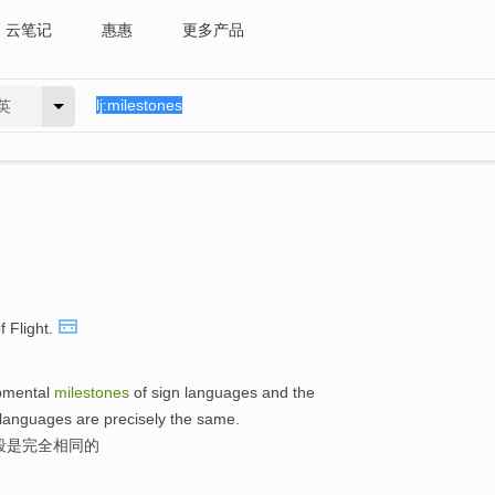
云笔记
惠惠
更多产品
英
f Flight.
opmental
milestones
of sign languages and the
languages are precisely the same.
段是完全相同的