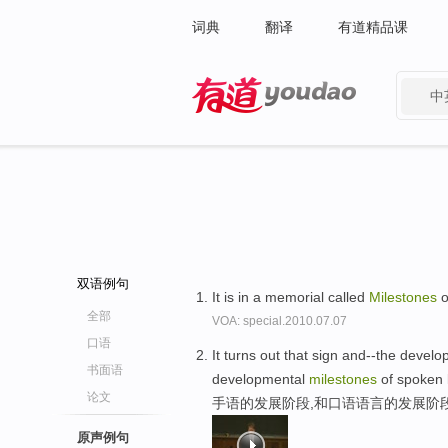
词典
翻译
有道精品课
中
有道 - 网易旗下搜索
双语例句
It is in a memorial called
Milestones
o
全部
VOA: special.2010.07.07
口语
It turns out that sign and--the devel
书面语
developmental
milestones
of spoken 
论文
手语的发展阶段,和口语语言的发展阶
原声例句