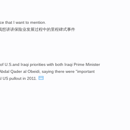
ce that I want to mention.
ant–- 我想讲讲保险业发展过程中的里程碑式事件
 U.S.and Iraqi priorities with both Iraqi Prime Minister
 Abdal Qader al Obeidi, saying there were "important
al US pullout in 2011.