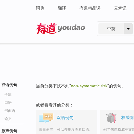
词典
翻译
有道精品课
云笔记
中英
有道 - 网易旗下搜索
双语例句
当前分类下找不到"
non-systematic risk
"的例句。
全部
口语
或者看看其他分类：
书面语
双语例句
权威例
论文
海量例句，可以按难度查看口语、
例句来自权威英文
原声例句