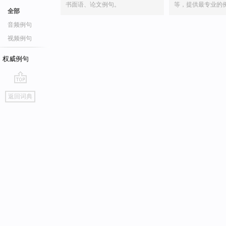
书面语、论文例句。
等，提供最专业的
全部
音频例句
视频例句
权威例句
go
返回词典
top