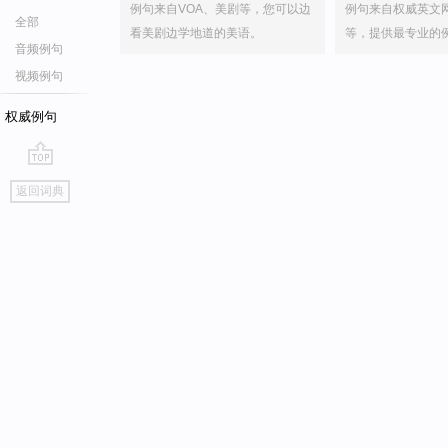
例句来自VOA、美剧等，您可以边
例句来自权威英文
全部
看美剧边学地道的美语。
等，提供最专业的
音频例句
视频例句
权威例句
go
返回词典
top