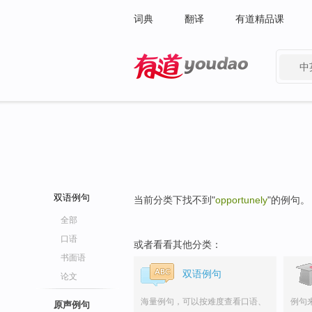
词典
翻译
有道精品课
中
有道 - 网易旗下搜索
双语例句
当前分类下找不到"
opportunely
"的例句。
全部
口语
或者看看其他分类：
书面语
双语例句
论文
海量例句，可以按难度查看口语、
例句
原声例句