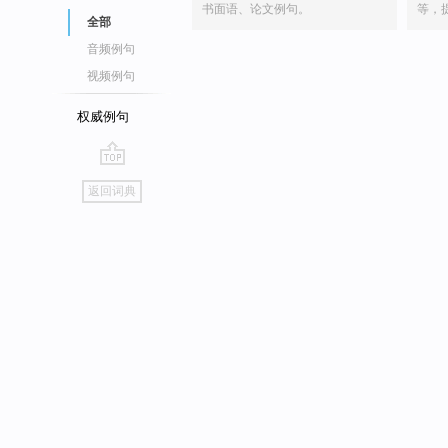
书面语、论文例句。
等，
全部
音频例句
视频例句
权威例句
go
返回词典
top