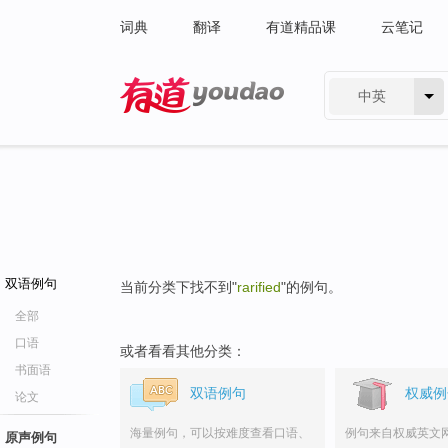
词典
翻译
有道精品课
云笔记
中英
有道 - 网易旗下搜索
双语例句
当前分类下找不到"
rarified
"的例句。
全部
口语
或者看看其他分类：
书面语
双语例句
权威例
论文
海量例句，可以按难度查看口语、
例句来自权威英文
原声例句