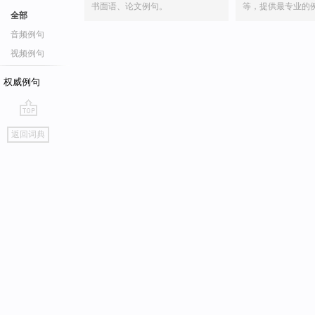
书面语、论文例句。
等，提供最专业的
全部
音频例句
视频例句
权威例句
go
返回词典
top