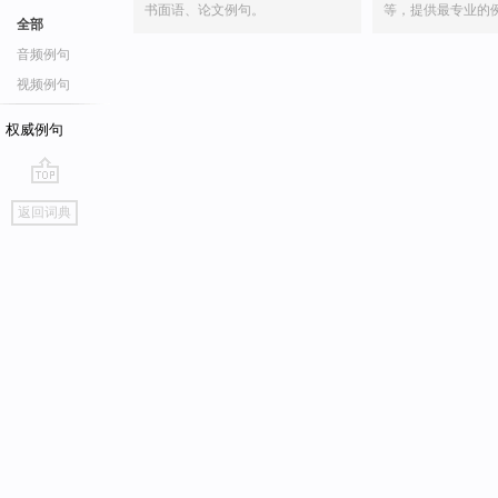
书面语、论文例句。
等，提供最专业的
全部
音频例句
视频例句
权威例句
go
返回词典
top