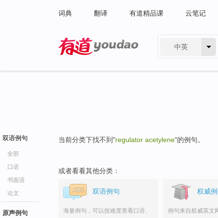
词典
翻译
有道精品课
云笔记
中英
有道 - 网易旗下搜索
双语例句
当前分类下找不到"
regulator acetylene
"的例句。
全部
口语
或者看看其他分类：
书面语
双语例句
权威例
论文
海量例句，可以按难度查看口语、
例句来自权威英文
原声例句