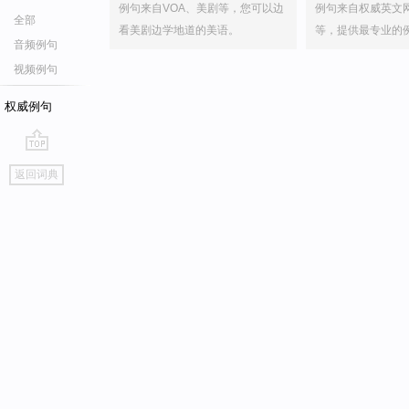
例句来自VOA、美剧等，您可以边
例句来自权威英文
全部
看美剧边学地道的美语。
等，提供最专业的
音频例句
视频例句
权威例句
go
返回词典
top