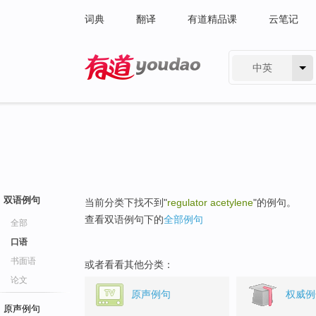
词典
翻译
有道精品课
云笔记
中英
有道 - 网易旗下搜索
双语例句
当前分类下找不到"
regulator acetylene
"的例句。
查看双语例句下的
全部例句
全部
口语
书面语
或者看看其他分类：
论文
原声例句
权威例
原声例句