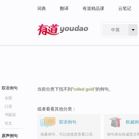
词典
翻译
有道精品课
云笔记
中英
有道 - 网易旗下搜索
双语例句
当前分类下找不到"
rolled gold
"的例句。
全部
口语
或者看看其他分类：
书面语
双语例句
权威例
论文
海量例句，可以按难度查看口语、
例句来自权威英文
原声例句