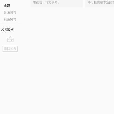
书面语、论文例句。
等，提供最专业的
全部
音频例句
视频例句
权威例句
go
返回词典
top