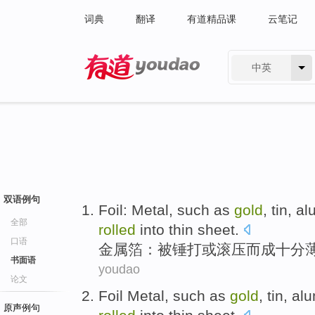
词典
翻译
有道精品课
云笔记
中英
有道 - 网易旗下搜索
双语例句
Foil
: Metal,
such as
gold
,
tin
,
al
全部
rolled
into
thin
sheet.
口语
金属箔
：被
锤
打
或
滚压
而
成
十分
书面语
youdao
论文
Foil Metal
,
such as
gold
,
tin
,
alu
原声例句