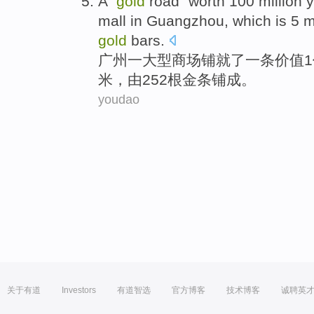
A
"
gold
road"
worth
100 million
mall
in Guangzhou
,
which
is
5
m
gold
bars
.
广州
一
大型
商场
铺就了一条
价值
米
，
由
252根金条铺成。
youdao
关于有道
Investors
有道智选
官方博客
技术博客
诚聘英