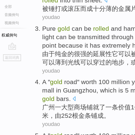
rolled
into
thin sheet
.
全部
被
锤
打
或
滚压
而
成
十分
薄
的
金属
音频例句
youdao
视频例句
Pure
gold
can
be
rolled
and
ham
权威例句
light
can be transmitted
through 
point
because
it
has
extremely hi
由于
纯金的
很强
的延展性
它
可以
go
返回词典
top
可以
薄
到
光线
可以
穿过
的
地步
，
youdao
A
"
gold
road"
worth
100 million
mall
in Guangzhou
,
which
is
5
m
gold
bars
.
广州
一
大型
商场
铺就了一条
价值
米
，
由
252根金条铺成。
youdao