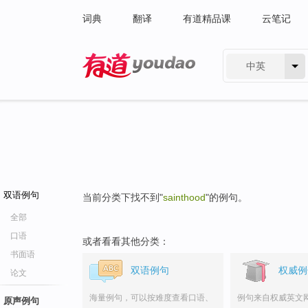
词典
翻译
有道精品课
云笔记
中英
有道 - 网易旗下搜索
双语例句
当前分类下找不到"
sainthood
"的例句。
全部
口语
或者看看其他分类：
书面语
双语例句
权威例
论文
海量例句，可以按难度查看口语、
例句来自权威英文
原声例句