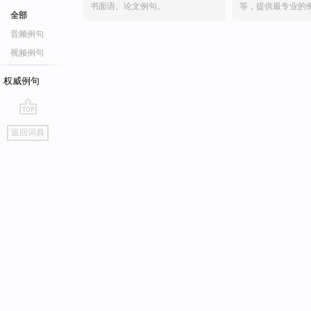
书面语、论文例句。
等，提供最专业的
全部
音频例句
视频例句
权威例句
go
返回词典
top