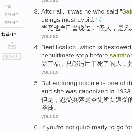
youdao
全部
After all
, it was
he
who
said
"
Sai
音频例句
beings
must
avoid
."
视频例句
毕竟
他
自己曾
说过
，“
圣人
，
是
凡
权威例句
youdao
Beatification
, which is bestowe
go
penultimate
step
before
saintho
返回词典
top
受
宣福
，
只能
适用于
死了
的
人，
youdao
But
enduring
ridicule
is
one
of t
and
she
was canonized
in
1933
但是
，
忍受
奚落
是
圣徒
所要遭受
圣徒。
youdao
If
you
're
not quite
ready to
go
fo