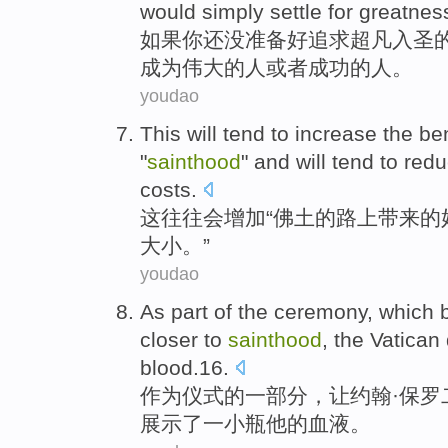
would simply
settle for
greatnes
如果
你
还
没
准备
好
追求
超凡入圣
成为伟大
的人或者成功的人。
youdao
This
will
tend
to
increase
the
be
"
sainthood
"
and
will
tend
to
redu
costs
.
这
往往
会
增加
“
佛
土
的
路上带来
的
大小
。”
youdao
As
part
of
the
ceremony
,
which 
closer
to
sainthood
,
the Vatican
blood.16
.
作为
仪式
的
一部分
，
让
约翰·
保罗
展示
了一小
瓶
他
的血液。