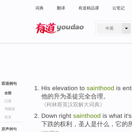
词典
翻译
有道精品课
云笔记
中英
有道 - 网易旗下搜索
双语例句
His
elevation
to
sainthood
is ent
全部
他
的升
为
圣徒
完全
合理。
口语
《柯林斯英汉双解大词典》
书面语
Down
right
sainthood
is
what
it
's
论文
下跌
的
权利
，
圣人
是
什么
，
它
的
原声例句