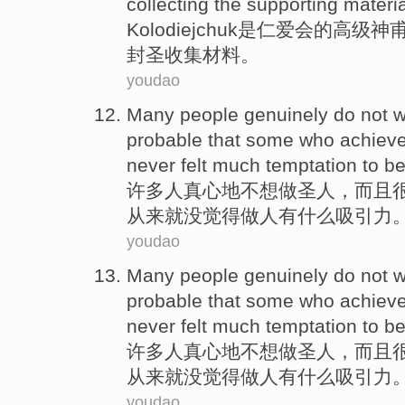
collecting
the supporting
materi
Kolodiejchuk是仁爱会
的
高级
神
封圣
收集
材料
。
youdao
Many
people
genuinely
do not w
probable
that
some
who achiev
never
felt
much
temptation to b
许多
人
真心地
不想
做
圣人
，
而且
从来
就没
觉得
做人有什么吸引力
youdao
Many
people
genuinely
do not w
probable
that
some
who achiev
never
felt
much
temptation to b
许多
人
真心地
不想
做
圣人
，
而且
从来
就没
觉得
做人有什么吸引力
youdao