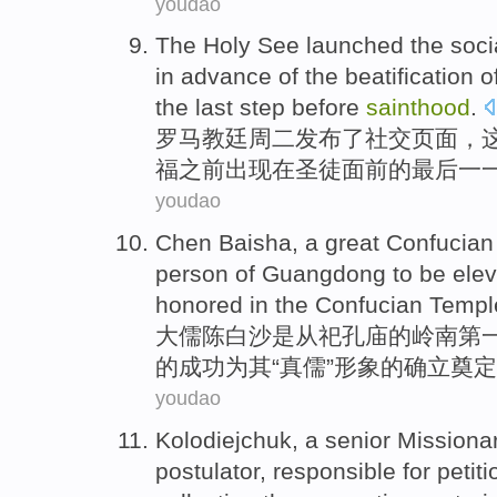
youdao
The Holy
See
launched
the
soci
in
advance of the
beatification
o
the last
step
before
sainthood
.
罗马
教廷
周二
发布
了
社交
页面
，
福
之前出现在圣徒面前的
最后
一
youdao
Chen
Baisha
, a great
Confucian
person
of
Guangdong to be elev
honored in
the
Confucian Templ
大儒
陈白沙
是从祀
孔庙
的
岭南第
的成功
为
其
“真儒”形象的确立奠
youdao
Kolodiejchuk
, a
senior
Missiona
postulator,
responsible for
petiti