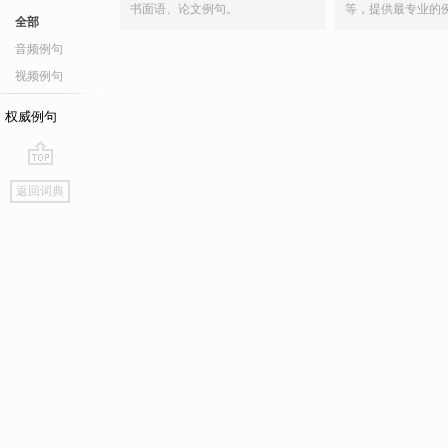
书面语、论文例句。
等，提供最专业的
全部
音频例句
视频例句
权威例句
go
返回词典
top