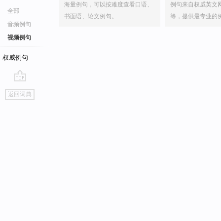
海量例句，可以按难度查看口语、
例句来自权威英文
全部
书面语、论文例句。
等，提供最专业的
音频例句
视频例句
权威例句
go
返回词典
top