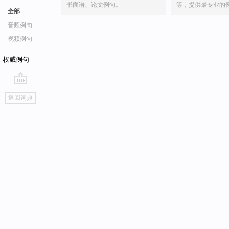
书面语、论文例句。
等，提供最专业的
全部
音频例句
视频例句
权威例句
go
返回词典
top