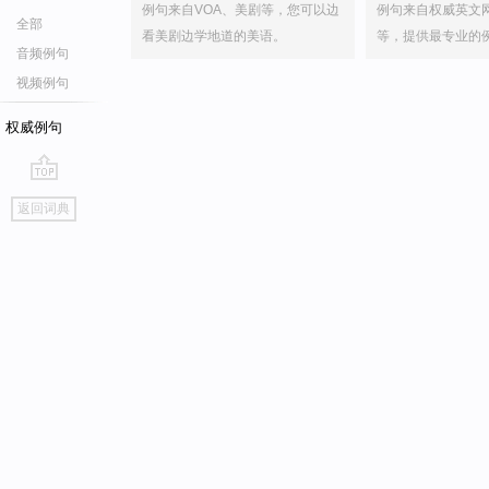
例句来自VOA、美剧等，您可以边
例句来自权威英文
全部
看美剧边学地道的美语。
等，提供最专业的
音频例句
视频例句
权威例句
go
返回词典
top