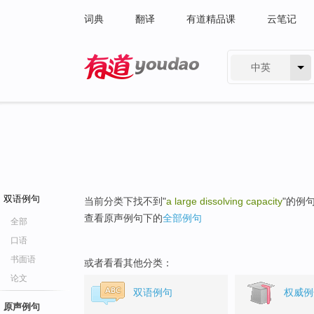
词典
翻译
有道精品课
云笔记
中英
有道 - 网易旗下搜索
双语例句
当前分类下找不到"
a large dissolving capacity
"的例
查看原声例句下的
全部例句
全部
口语
书面语
或者看看其他分类：
论文
双语例句
权威例
原声例句