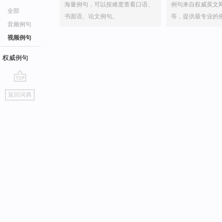
海量例句，可以按难度查看口语、
例句来自权威英文
全部
书面语、论文例句。
等，提供最专业的
音频例句
视频例句
权威例句
go
返回词典
top