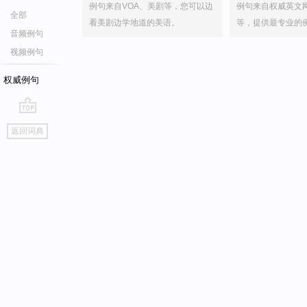
例句来自VOA、美剧等，您可以边
例句来自权威英文
全部
看美剧边学地道的美语。
等，提供最专业的
音频例句
视频例句
权威例句
go
返回词典
top