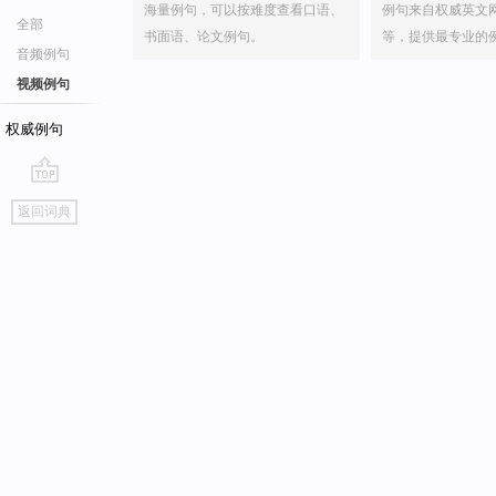
海量例句，可以按难度查看口语、
例句来自权威英文
全部
书面语、论文例句。
等，提供最专业的
音频例句
视频例句
权威例句
go
返回词典
top