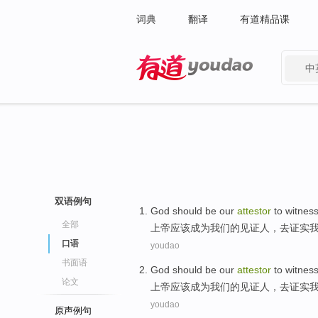
词典
翻译
有道精品课
中
有道 - 网易旗下搜索
双语例句
God
should
be
our
attestor
to witnes
全部
上帝
应该
成为
我们
的
见证人
，去证实
口语
youdao
书面语
God
should
be
our
attestor
to witnes
论文
上帝
应该
成为
我们
的
见证人
，去证实
youdao
原声例句