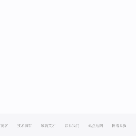
方博客
技术博客
诚聘英才
联系我们
站点地图
网络举报