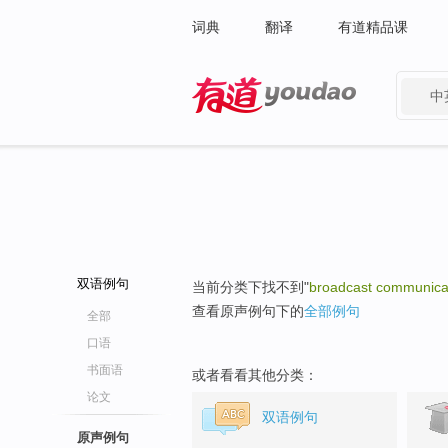
词典
翻译
有道精品课
中
有道 - 网易旗下搜索
双语例句
当前分类下找不到"
broadcast communica
查看原声例句下的
全部例句
全部
口语
书面语
或者看看其他分类：
论文
双语例句
原声例句