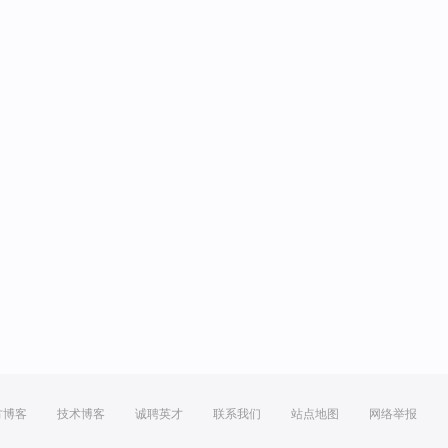
方博客
技术博客
诚聘英才
联系我们
站点地图
网络举报