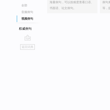
海量例句，可以按难度查看口语、
例句
全部
书面语、论文例句。
等，
音频例句
视频例句
权威例句
go
返回词典
top