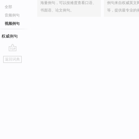
海量例句，可以按难度查看口语、
例句来自权威英文
全部
书面语、论文例句。
等，提供最专业的
音频例句
视频例句
权威例句
go
返回词典
top