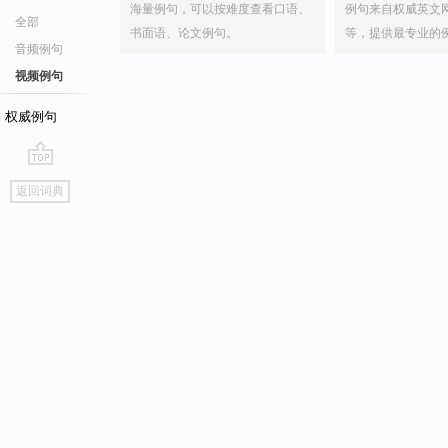
海量例句，可以按难度查看口语、
例句来自权威英文
全部
书面语、论文例句。
等，提供最专业的
音频例句
视频例句
权威例句
go
返回词典
top