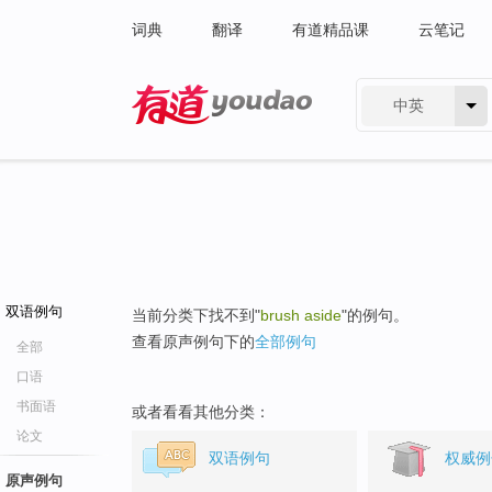
词典
翻译
有道精品课
云笔记
中英
有道 - 网易旗下搜索
双语例句
当前分类下找不到"
brush aside
"的例句。
查看原声例句下的
全部例句
全部
口语
书面语
或者看看其他分类：
论文
双语例句
权威例
原声例句