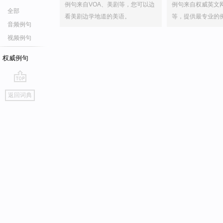
例句来自VOA、美剧等，您可以边
例句来自权威英文
全部
看美剧边学地道的美语。
等，提供最专业的
音频例句
视频例句
权威例句
go
返回词典
top