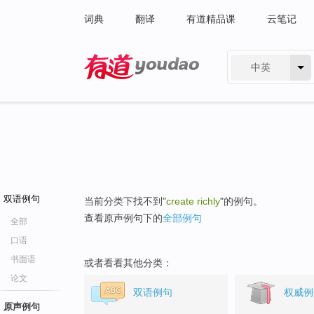
词典
翻译
有道精品课
云笔记
中英
有道 - 网易旗下搜索
双语例句
当前分类下找不到"
create richly
"的例句。
查看原声例句下的
全部例句
全部
口语
书面语
或者看看其他分类：
论文
双语例句
权威例
原声例句