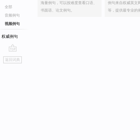
海量例句，可以按难度查看口语、
例句来自权威英文
全部
书面语、论文例句。
等，提供最专业的
音频例句
视频例句
权威例句
go
返回词典
top