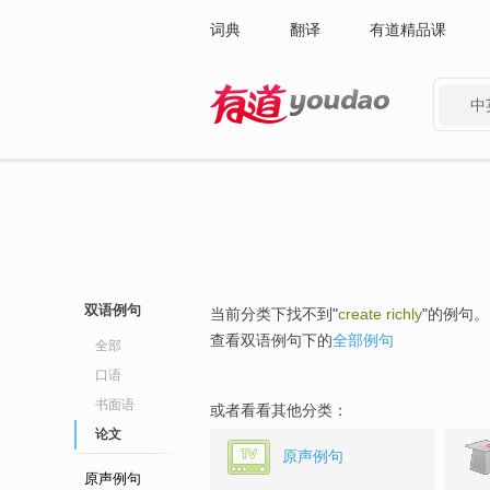
词典
翻译
有道精品课
中
有道 - 网易旗下搜索
双语例句
当前分类下找不到"
create richly
"的例句。
查看双语例句下的
全部例句
全部
口语
书面语
或者看看其他分类：
论文
原声例句
原声例句