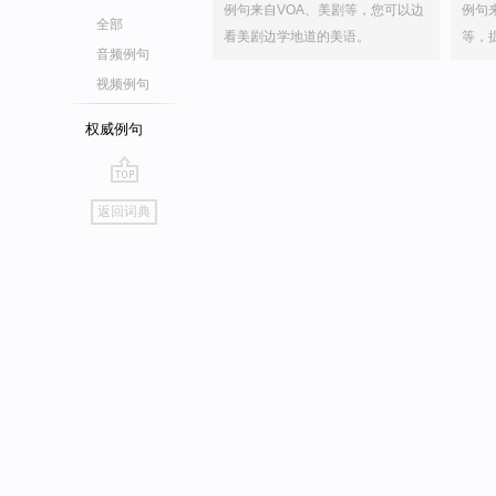
例句来自VOA、美剧等，您可以边
例句
全部
看美剧边学地道的美语。
等，
音频例句
视频例句
权威例句
go
返回词典
top