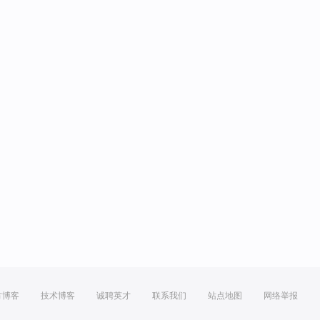
方博客
技术博客
诚聘英才
联系我们
站点地图
网络举报