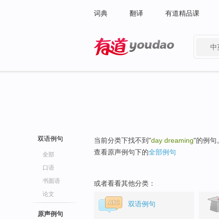
词典
翻译
有道精品课
中
有道 - 网易旗下搜索
双语例句
当前分类下找不到"
day dreaming
"的例句
查看原声例句下的
全部例句
全部
口语
书面语
或者看看其他分类：
论文
双语例句
原声例句