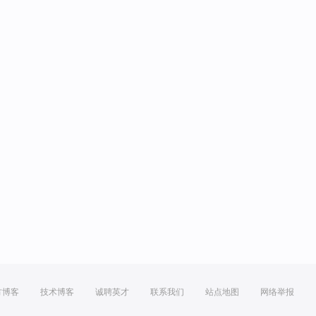
方博客
技术博客
诚聘英才
联系我们
站点地图
网络举报