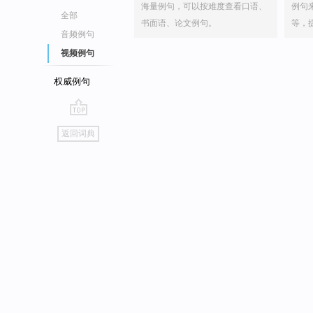
海量例句，可以按难度查看口语、
例句
全部
书面语、论文例句。
等，
音频例句
视频例句
权威例句
go
返回词典
top