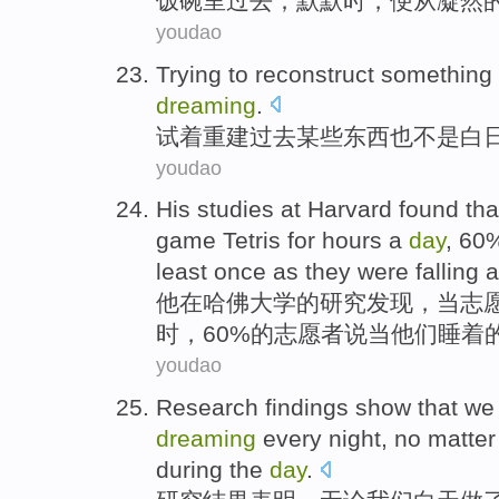
饭碗
里过去；默默
时
，便从凝然
youdao
Trying
to
reconstruct
something
dreaming
.
试
着
重建
过去
某些
东西
也
不是
白
youdao
His
studies
at
Harvard
found
tha
game Tetris
for hours
a
day
, 60
least
once
as
they
were
falling 
他
在
哈佛大学
的
研究
发现
，
当
志
时，60%的志愿者说当他们睡着
youdao
Research
findings
show that
we
dreaming
every
night
,
no matter
during the
day
.