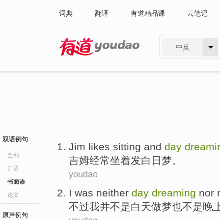
词典
翻译
有道精品课
云笔记
中英
有道 - 网易旗下搜索
双语例句
Jim
likes
sitting
and
day
dreami
全部
吉姆
经常
坐
着发白日梦。
口语
youdao
书面语
I
was neither
day
dreaming
nor
论文
不过
我
并
不是
白天
做梦
也不是
晚
原声例句