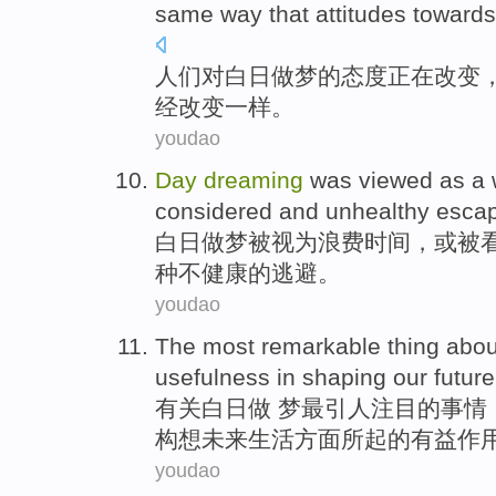
same
way that attitudes toward
人们
对
白日
做梦
的
态度
正在
改变
经
改变
一样
。
youdao
Day
dreaming
was
viewed as a
considered
and unhealthy
esca
白日
做梦被
视为
浪费
时间
，
或
被
种
不健康
的
逃避
。
youdao
The most
remarkable
thing
abou
usefulness
in
shaping our
future
有关
白日做 梦
最
引人注目
的事情
构想
未来
生活
方面所起的
有益
作
youdao