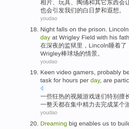
相片
、
玩具
、
陶俑
和
其它
东西
会
也
会
引发
我们的
白日梦
和
遐想
。
youdao
Night
falls
on
the
prison
.
Lincoln
day
at
Wrigley
Field
with
his
fat
在
深夜
的
监狱里
，
Lincoln
睡着了
Wrigley
棒球场
的
情景。
youdao
Keen
video
gamers
, probably
b
task
for
hours
per
day
,
are
parti
一些狂热
的
视频
游戏
迷们
特别
擅
一整天
都
在
集中
精力去完成某个
youdao
Dreaming
big
enables
us
to
buil