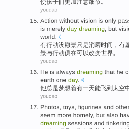
使
孩子
们
更加
注意细节。
youdao
Action
without
vision
is
only
pas
is
merely
day
dreaming
,
but
vis
world
.
有
行动
没
愿景
只是
消磨
时间
，有
景
与
行动俱在
可以
改变
世界
。
youdao
H
e is always
dreaming
that he c
earth one
day
.
他
总是梦想着有一天能飞到太空
youdao
Photos
,
toys
,
figurines
and
othe
seem
more homely,
but also
ha
dreaming
sessions
and
tinkerin