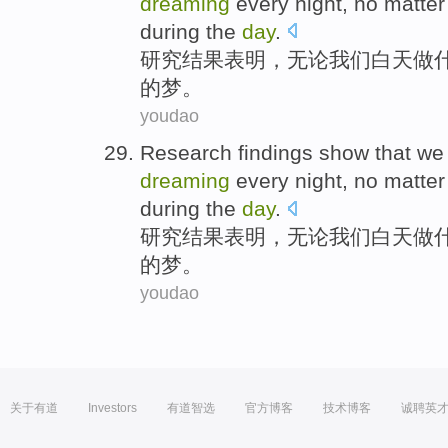
dreaming
every
night
,
no matter
during
the
day
.
研究
结果
表明
，
无论
我们
白天
做
的
梦
。
youdao
Research
findings
show that
we
dreaming
every
night
,
no matter
during
the
day
.
研究
结果
表明
，
无论
我们
白天
做
的
梦
。
youdao
关于有道
Investors
有道智选
官方博客
技术博客
诚聘英