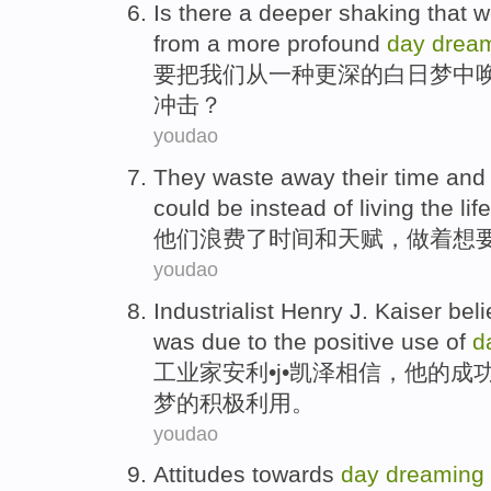
Is
there
a
deeper
shaking
that
w
from
a
more
profound
day
drea
要把
我们
从
一种
更深
的
白日梦
中
冲击
？
youdao
They
waste away their
time
and
could be instead
of
living the lif
他们
浪费
了
时间
和
天赋
，做着想
youdao
Industrialist
Henry J.
Kaiser
bel
was
due to
the
positive
use
of
d
工业家
安利•j•
凯泽
相信
，
他
的
成
梦的
积极
利用
。
youdao
Attitudes
towards
day
dreaming