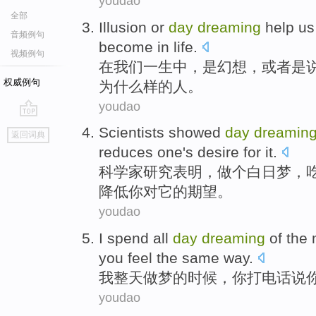
youdao
全部
Illusion
or
day
dreaming
help
us
音频例句
become
in
life
.
视频例句
在
我们
一生
中，
是幻想
，
或者
是
权威例句
为
什么样
的
人。
youdao
go
Scientists
showed
day
dreamin
返回词典
top
reduces
one
's
desire
for
it
.
科学家研究
表明
，做个
白日梦
，
降低
你
对
它的
期望
。
youdao
I
spend all
day
dreaming
of the
you
feel
the same way
.
我
整天
做梦
的
时候
，
你
打电话
说
youdao