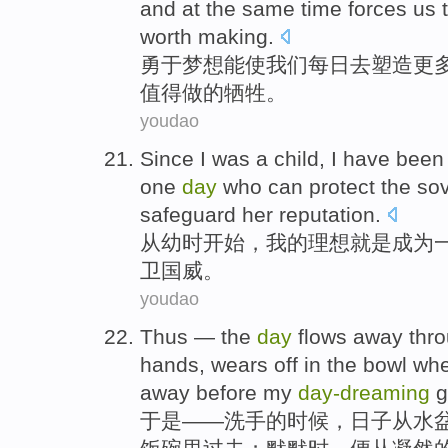
and
at the same time
forces
us 
worth
making
.
勇于
梦想
能使
我们
每日
去
塑造
更
值得
做
的
牺牲
。
youdao
Since
I was
a
child
,
I
have bee
one
day
who can
protect
the
sov
safeguard
her reputation.
从
幼时
开始，
我
的
理想
就是
成为
卫国威。
youdao
Thus
—
the
day
flows away
thr
hands, wears
off
in the bowl
wh
away
before
my
day-
dreaming
g
于是
——
洗手
的
时候
，
日子
从水