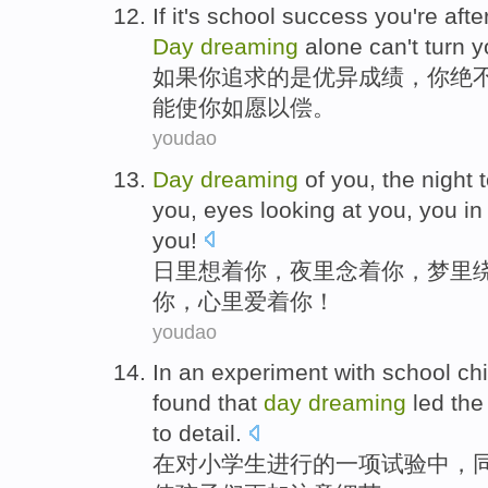
If it
's
school
success
you
're aft
Day
dreaming
alone can
't
turn
y
如果
你
追求的是优异
成绩
，你
绝
能
使
你如愿以偿。
youdao
Day
dreaming
of
you
,
the night
you,
eyes
looking at
you, you
in
you
!
日里
想着
你
，
夜里
念
着你，
梦里
你，
心里
爱
着
你！
youdao
In
an
experiment
with
school chi
found that
day
dreaming
led the
to
detail
.
在
对
小学生
进行的
一项
试验
中，