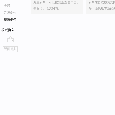
海量例句，可以按难度查看口语、
例句来自权威英文
全部
书面语、论文例句。
等，提供最专业的
音频例句
视频例句
权威例句
go
返回词典
top