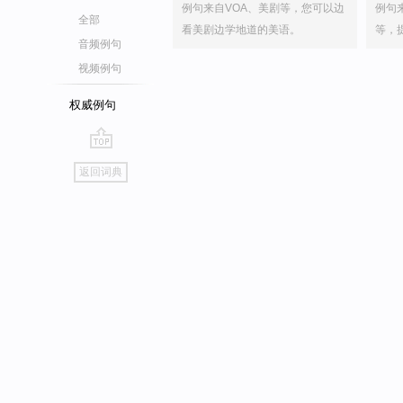
例句来自VOA、美剧等，您可以边
例句
全部
看美剧边学地道的美语。
等，
音频例句
视频例句
权威例句
go
返回词典
top