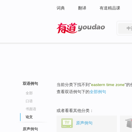
词典
翻译
有道精品课
中
有道 - 网易旗下搜索
双语例句
当前分类下找不到"
eastern time zone
"的
查看双语例句下的
全部例句
全部
口语
书面语
或者看看其他分类：
论文
原声例句
原声例句