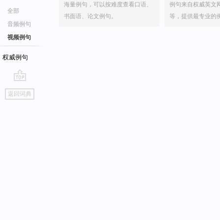
海量例句，可以按难度查看口语、
例句来自权威英文
全部
书面语、论文例句。
等，提供最专业的
音频例句
视频例句
权威例句
go
返回词典
top