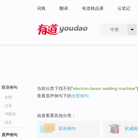
词典
翻译
有道精品课
云笔记
中英
有道 - 网易旗下搜索
双语例句
当前分类下找不到"
electron-beam welding machine
查看原声例句下的
全部例句
全部
口语
书面语
或者看看其他分类：
论文
双语例句
权威例
原声例句