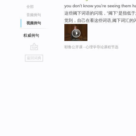
you don't know you're seeing them h
全部
这些阈下词语的闪现，“阈下“是指低于意识水
音频例句
觉到，自己在看这些词语,阈下词汇的
视频例句
权威例句
耶鲁公开课 - 心理学导论课程节选
go
返回词典
top