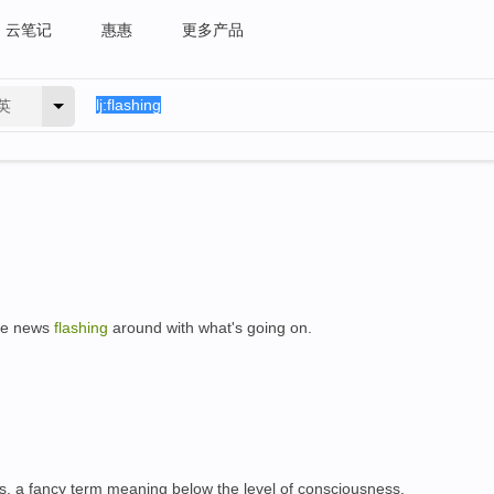
云笔记
惠惠
更多产品
英
the news
flashing
around with what's going on.
。
s, a fancy term meaning below the level of consciousness,