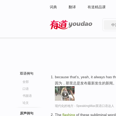
词典
翻译
有道精品课
中
有道 - 网易旗下搜索
双语例句
because that's, yeah, it always has 
全部
因为，那里总是发布最新发生的新闻
口语
书面语
论文
现代化的地方 - SpeakingMax英语口语达人
原声例句
The
flashing
of these subliminal word