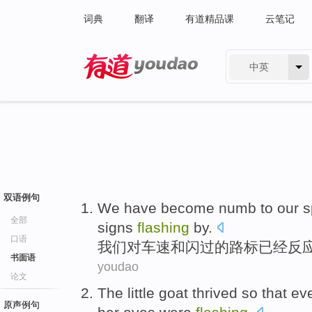
词典
翻译
有道精品课
云笔记
中英
有道 - 网易旗下搜索
双语例句
We
have
become numb
to
our
s
全部
signs
flashing
by.
口语
我们
对
车速
和
闪过
的
路标
已经
反
书面语
youdao
论文
The
little
goat
thrived
so that
ev
原声例句