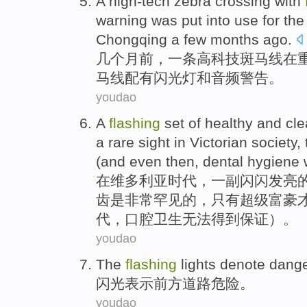
A
high-tech zebra crossing with
warning was put into use for the f
Chongqing a few months ago.
几
个月前，一条高科技斑马线在
马线配有闪光灯和音频警告。
youdao
A
flashing
set
of
healthy
and
cl
a rare
sight
in
Victorian
society,
(
and even
then,
dental
hygiene
在
维多利亚
时代，
一
副闪闪
发亮
齿
是
非常
罕见的，只有
超级富豪
代，口腔卫生无法得到保证）。
youdao
The
flashing
lights
denote
dang
闪光
表示
前方
道路
危险
。
youdao