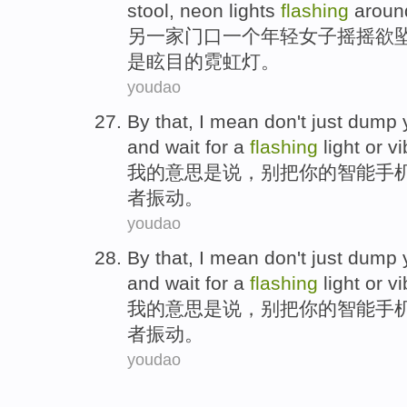
stool
,
neon
lights
flashing
around
另
一
家门口一个
年轻
女子
摇摇欲
是眩目的霓虹灯。
youdao
By that,
I
mean
don't
just dump
and
wait for
a
flashing
light
or
vi
我
的
意思是说
，
别
把
你
的
智能手
者
振动。
youdao
By that,
I
mean
don't
just dump
and
wait for
a
flashing
light
or
vi
我
的
意思是说
，
别
把
你
的
智能手
者
振动。
youdao