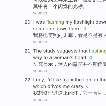
其中有一个
闪烁的
光标。
youdao
I
was
flashing
my
flashlight
dow
someone
down
there
.
我
将电筒照向
走廊
，
看
是不是
有
youdao
The study
suggests
that
flashin
way to a
woman
's
heart
.
研究
显示
，迷人的
微笑
并
不能俘
youdao
Lucy,
I
’d like to
fix
the
light
in th
which drives
me
crazy
.
我
想
修理
过道上
的
灯
，
它
一直
闪
youdao