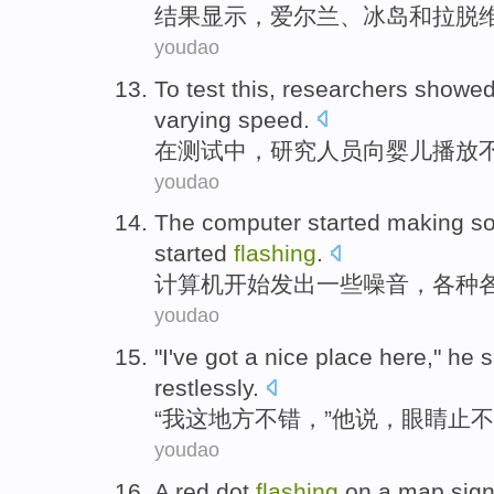
结果显示，
爱尔兰
、
冰岛
和
拉脱
youdao
To
test
this,
researchers
showe
varying
speed
.
在
测试
中，
研究人员
向
婴儿
播放
youdao
The computer
started
making
s
started
flashing
.
计算机
开始
发出
一些
噪音
，
各种
youdao
"
I
've got a
nice
place
here
,"
he
s
restlessly
.
“
我
这
地方
不错
，”
他
说
，
眼睛
止不
youdao
A
red
dot
flashing
on
a
map
sign