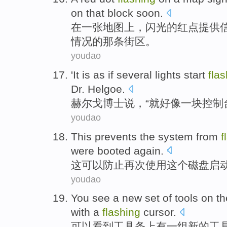
on that
block
soon
.
在
一张地图上
，
闪光
的
红
点
提供
情况的那条街区。
youdao
'
It is
as if
several
lights
start
fla
Dr.
Helgoe
.
赫尔戈
博士
说
，“
就
好像
一
块
控制
youdao
This
prevents
the
system
from
f
were
booted
again
.
这
可以防止
再次使用
这个
磁盘
启
youdao
You
see
a
new
set
of
tools
on
th
with
a
flashing
cursor
.
可以
看到
工具
条
上
有
一
组
新的
工