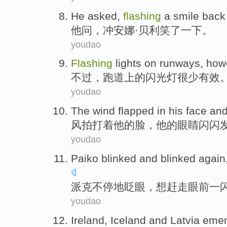
He
asked
,
flashing
a
smile
back
他
问
，冲
安娜
·贝利
笑
了一下。
youdao
Flashing
lights
on
runways
,
how
不过
，
跑道
上
的
闪光灯
很少
有效
youdao
The wind
flapped
in
his
face
an
风
拍打
着
他
的
脸
，他
的眼睛
闪闪
youdao
Paiko
blinked and blinked again
派克
不停地
眨眼
，
想
赶走眼前一
youdao
Ireland
,
Iceland
and
Latvia
emer