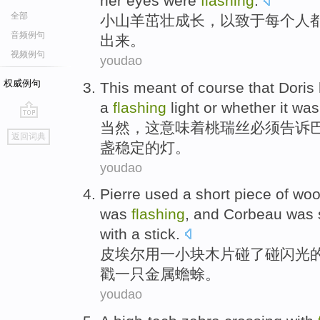
her
eyes
were
flashing
.
全部
小
山羊
茁壮
成长，以致于
每个人
音频例句
出来。
视频例句
youdao
权威例句
This
meant
of course
that
Doris
a
flashing
light
or
whether
it wa
当然
，
这
意味着
桃瑞丝
必须
告诉
go
返回词典
top
盏
稳定
的灯。
youdao
Pierre
used
a
short
piece
of wo
was
flashing
,
and Corbeau
was 
with
a stick.
皮埃尔
用
一小
块
木片
碰了
碰
闪光
戳
一只
金属蟾蜍。
youdao