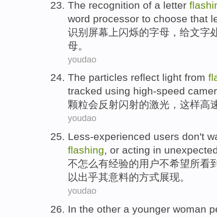
The
recognition
of
a
letter
flashi
word
processor
to
choose
that
le
识别
屏幕
上
闪烁
的
字母
，给
文字
母。
youdao
The particles
reflect
light from
f
tracked
using high-speed
camer
颗粒
会反射
闪射
的
激光
，
这样
高
youdao
Less-experienced
users
don't
w
flashing
,
or
acting in
unexpecte
不
怎么有经验的
用户
不
希望
所看
以
出乎其
意料
的方式展现。
youdao
In the other
a
younger
woman
p