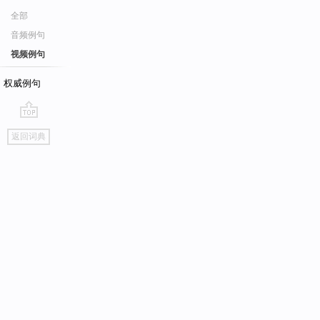
全部
音频例句
视频例句
权威例句
go
返回词典
top