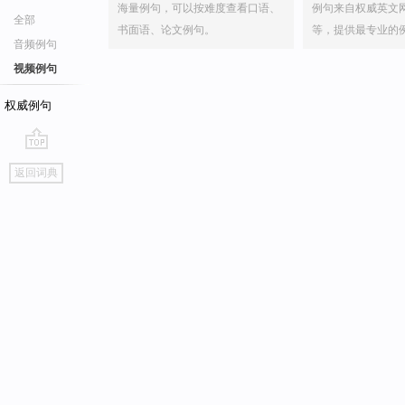
海量例句，可以按难度查看口语、
例句来自权威英文
全部
书面语、论文例句。
等，提供最专业的
音频例句
视频例句
权威例句
go
返回词典
top