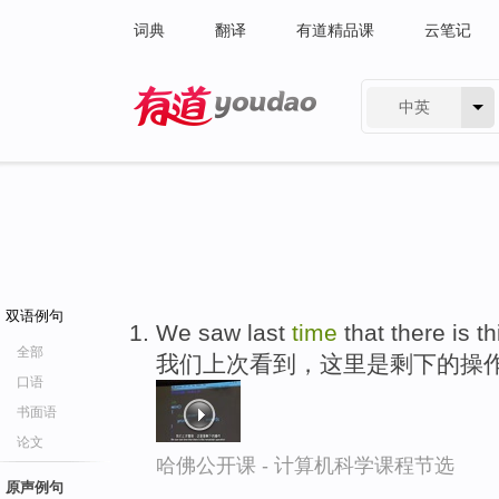
词典
翻译
有道精品课
云笔记
中英
有道 - 网易旗下搜索
双语例句
We saw last
time
that there is t
全部
我们上次看到，这里是剩下的操
口语
书面语
论文
哈佛公开课 - 计算机科学课程节选
原声例句