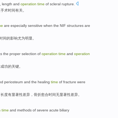
,
length
and
operation
time
of
scleral rupture.
及
手术
时间
有关。
me
are
especially
sensitive
when
the
NIF
structures
are
时间
的影响
尤为
明显。
s
the proper
selection
of
operation
time
and
operation
术
成功
的
关键
。
ed periosteum
and the
healing
time
of fracture were
离
长度有显著性差异，骨折
愈合
时间无显著性差异。
n
time
and
methods
of
severe
acute
biliary