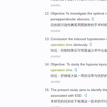
youdao
Objective
To investigate
the optimal
o
periappendicular
abscess
.
目的
探讨
急性
阑尾
周围
脓肿
的
手术
时
youdao
Conclusion
the induced hypotension
operation
time
obviously.
结论
：
控制性
降压
可
明显减少
术
中出
youdao
Objective
: To study the hypoxia injur
operation
time
.
结论
：
肝移植
大
鼠一周
存活率
与供
肝
youdao
The present
study
aims to
identify
th
associated
with
ESD
.
本
研究
的
目的
在于检测
这
一
技术
的
可