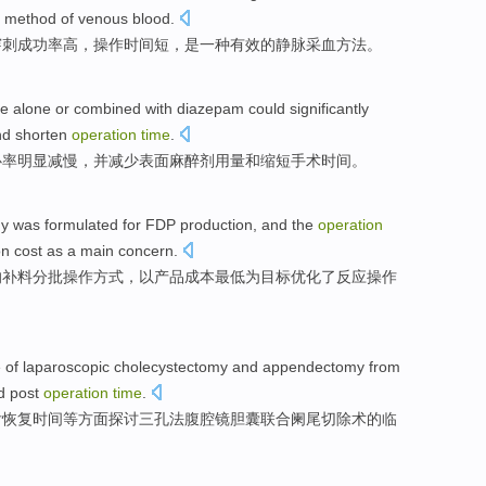
method
of
venous
blood.
穿刺
成功率
高
，
操作
时间
短
，
是
一
种
有效
的
静脉采血方法。
ne
alone
or
combined with
diazepam
could
significantly
nd
shorten
operation
time
.
心率
明显
减慢，并
减少
表面
麻醉剂
用量
和
缩短
手术
时间
。
gy was formulated
for
FDP
production, and the
operation
on
cost
as
a main concern.
的补料
分批
操作
方式，
以
产品
成本
最低为
目标
优化了反应
操作
e
of
laparoscopic
cholecystectomy
and
appendectomy
from
d
post
operation
time
.
后
恢复时间等方面
探讨
三孔法
腹腔镜
胆囊
联合
阑尾
切除术
的
临