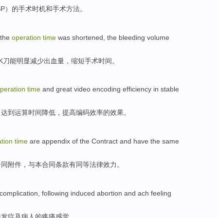
BP
）
的
手术
时机
和
手术
方法
。
 the
operation
time
was
shortened
, the
bleeding volume
K
刀能明显减少出血量，
缩短
手术
时间
。
peration
time
and great
video
encoding
efficiency
in
stable
，
达到
运算
时间
降低，提高
编码
效率
的
效果
。
ation
time
are
appendix
of the
Contract
and
have
the
same
合同
附件，
与
本合同条款
有
同等
法律
效力。
complication
, following induced abortion
and
ach
feeling
并发症
及
病人的疼痛感觉。