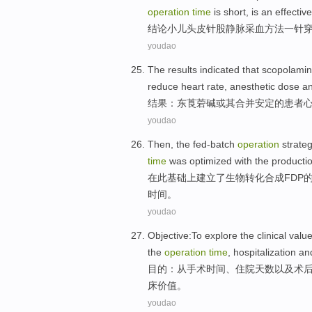
operation
time
is
short
,
is
an
effective
结论
小儿
头皮
针
股
静脉
采血
方法
一
针
youdao
The results
indicated that
scopolami
reduce
heart
rate,
anesthetic
dose
a
结果
：东
莨菪
碱
或
其
合并
安定
的患者
youdao
Then, the
fed-batch
operation
strate
time
was
optimized
with the
producti
在此基础上建立
了
生物转化合成
FDP
时间
。
youdao
Objective
:
To explore
the
clinical
valu
the
operation
time
,
hospitalization
an
目的
：
从
手术
时间
、
住院天数
以及
术
床
价值
。
youdao