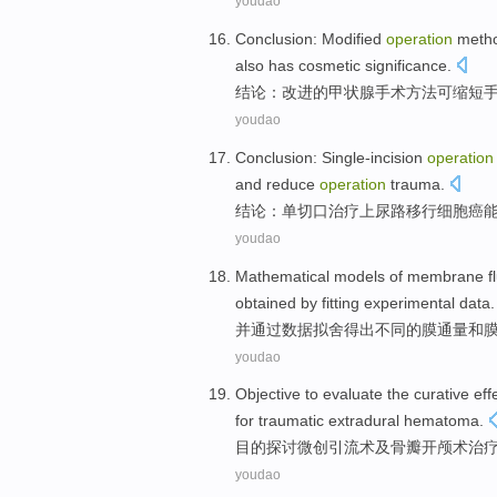
youdao
Conclusion
:
Modified
operation
meth
also
has
cosmetic
significance
.
结论
：
改进
的甲状腺
手术
方法
可
缩短
youdao
Conclusion
:
Single-incision
operation
and
reduce
operation
trauma
.
结论
：单
切口
治疗
上
尿路
移行细胞癌
youdao
Mathematical
models
of
membrane
f
obtained
by
fitting
experimental
data
.
并
通过
数据
拟
舍得出不同的
膜
通量
和
youdao
Objective
to evaluate
the
curative eff
for
traumatic
extradural
hematoma.
目的
探讨
微创
引流术
及骨瓣开颅术
治
youdao