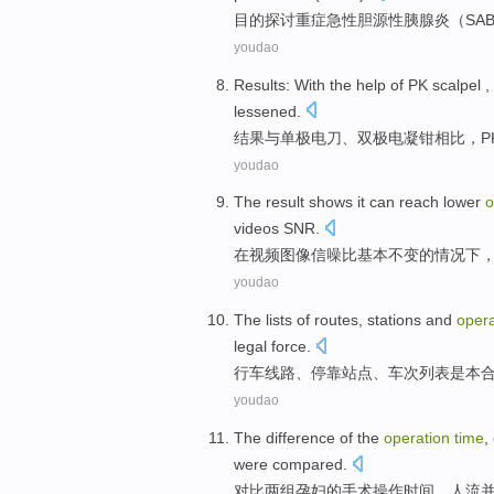
目的
探讨
重症
急性
胆源性
胰腺炎
（
SA
youdao
Results
:
With
the help of
PK scalpel
,
lessened
.
结果
与
单极电刀、双极电凝钳相比，
P
youdao
The
result
shows it can
reach
lower
o
videos
SNR
.
在
视频
图像
信
噪
比
基本不变
的情况
下
youdao
The
lists
of routes
,
stations
and
oper
legal
force
.
行车
线路、
停靠站点
、
车次
列表
是
本
youdao
The
difference
of the
operation
time
,
were compared.
对比
两组孕妇
的
手术操作
时间
，
人流