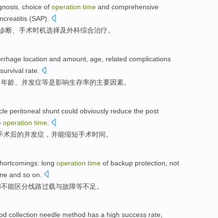
gnosis
,
choice
of
operation
time
and
comprehensive
ncreatitis
(
SAP
).
诊断
、
手术
时机
选择
及
外科
综合
治疗
。
orrhage
location
and amount,
age
,
related complications
survival rate
.
、
年龄
、
并发症
等是
影响
生存率
的
主要
因素
。
cle
peritoneal
shunt
could
obviously
reduce
the
post
e
operation
time
.
手术
后
的
并发症
，
并
能
缩短
手术
时间
。
hortcomings
:
long
operation
time
of
backup
protection,
not
ine
and
so on
.
和
不能
区分
线路
过载
与
故障
等
不足。
od collection needle
method
has
a
high
success
rate,