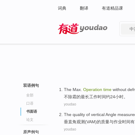
词典
翻译
有道精品课
中
有道 - 网易旗下搜索
双语例句
The
Max.
Operation
time
without
def
全部
不
除霜
的最长
工作
时间
约
24
小时
。
口语
youdao
书面语
The
quality
of
vertical Angle
measure
论文
垂直角观测
(
VAM
)
的
质量
与
作业
时间
有
youdao
原声例句