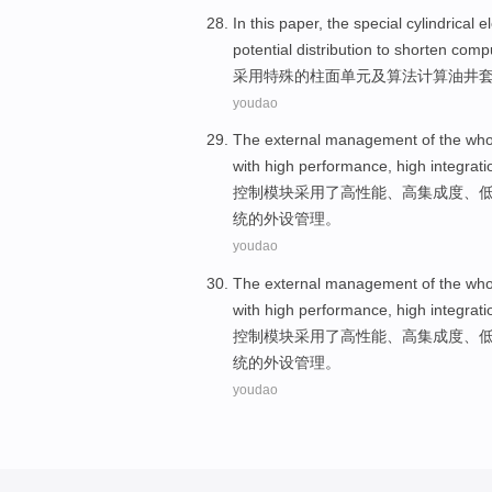
In this paper,
the
special
cylindrical
e
potential
distribution
to shorten
comp
采用
特殊
的
柱面
单元
及
算法
计算
油井
youdao
The
external
management
of
the who
with
high performance
,
high
integrati
控制
模块采用
了
高性能
、
高
集成度
、
统
的
外设
管理
。
youdao
The
external
management
of
the who
with
high performance
,
high
integrati
控制
模块采用
了
高性能
、
高
集成度
、
统
的
外设
管理
。
youdao