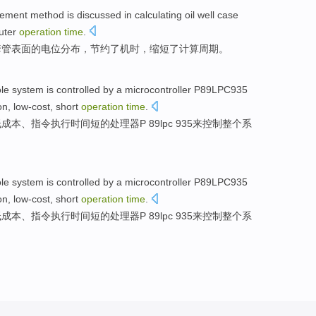
lement
method is
discussed in
calculating
oil well
case
uter
operation
time
.
套管表面的
电位
分布
，
节约
了机时，缩短了计算周期。
le
system
is
controlled
by
a microcontroller
P89LPC935
on
,
low-cost
,
short
operation
time
.
低成本
、指令执行时间
短
的
处理器
P 89lpc 935来控制
整个
系
le
system
is
controlled
by
a microcontroller
P89LPC935
on
,
low-cost
,
short
operation
time
.
低成本
、指令执行时间
短
的
处理器
P 89lpc 935来控制
整个
系