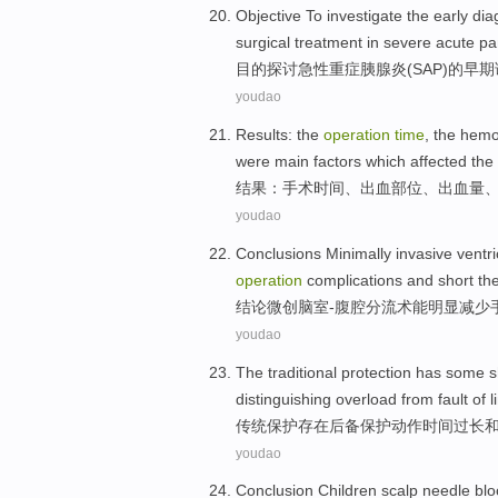
Objective
To investigate
the
early
dia
surgical
treatment
in severe
acute
pa
目的
探讨
急性
重症胰腺炎
(
SAP
)
的
早期
youdao
Results
:
the
operation
time
,
the hem
were
main
factors
which
affected
the
结果
：
手术
时间
、
出血
部位
、出血量
youdao
Conclusions
Minimally invasive
ventri
operation
complications
and
short
th
结论
微创
脑室
-腹腔
分流术
能
明显
减少
youdao
The traditional
protection
has some s
distinguishing
overload
from
fault
of
l
传统
保护
存在
后备
保护
动作
时间
过长
youdao
Conclusion
Children
scalp
needle
blo