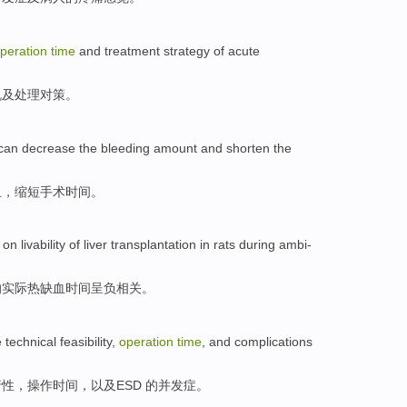
peration
time
and
treatment
strategy
of
acute
机
及
处理
对策
。
can
decrease
the bleeding
amount and
shorten
the
血，
缩短
手术时间。
y on
livability
of
liver
transplantation
in rats
during ambi-
的
实际热
缺血
时间呈负相关。
e
technical
feasibility
,
operation
time
,
and
complications
行性
，
操作
时间
，
以及
ESD
的
并发症
。