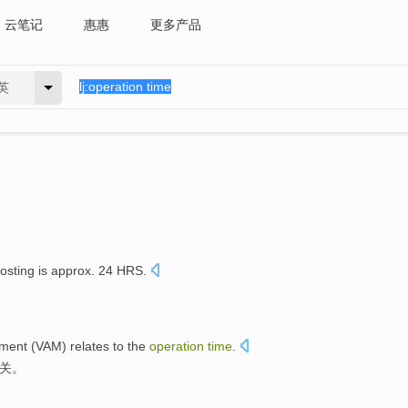
云笔记
惠惠
更多产品
英
rosting
is
approx
.
24
HRS
.
ment
(
VAM
) relates to the
operation
time
.
关。