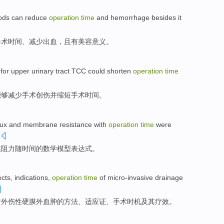
ods
can
reduce
operation
time
and
hemorrhage
besides it
手术
时间
、
减少出血
，
且
有
美容
意义
。
for
upper urinary tract
TCC
could
shorten
operation
time
能够
减少
手术
创伤
并
缩短
手术
时间
。
lux
and
membrane
resistance
with
operation
time
were
膜
阻力
随
时间
的
数学
模型
表达式。
ects
,
indications
,
operation
time
of
micro-invasive
drainage
疗
外伤性
硬膜外
血肿的方法、
适应证
、
手术
时机
及其疗效。