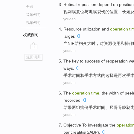
Retinal
reposition
depend
on
position
全部
视网膜
复位
与巩膜
裂伤
的
位置
、
长短
音频例句
youdao
视频例句
Resource
utilization
and
operation
ti
权威例句
larger
.
当
NIF
结构
变
大时，对
资源
使用
和
操作
youdao
go
返回词典
top
The
key
to
success
of
reoperation
wa
ways
.
手术
时间
和
手术
方式
的
选择
是
再次
手
youdao
The
operation
time
, the width of
peel
recorded.
结果两组病例
手术
时间
、尺骨骨膜
剥
youdao
Objective
To investigate
the
operatio
pancreatitis
(
SABP
).