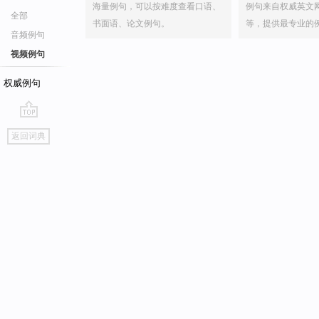
海量例句，可以按难度查看口语、
例句来自权威英文
全部
书面语、论文例句。
等，提供最专业的
音频例句
视频例句
权威例句
go
返回词典
top