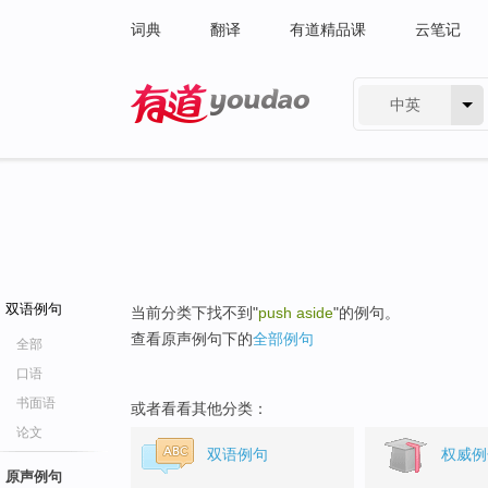
词典
翻译
有道精品课
云笔记
中英
有道 - 网易旗下搜索
双语例句
当前分类下找不到"
push aside
"的例句。
查看原声例句下的
全部例句
全部
口语
书面语
或者看看其他分类：
论文
双语例句
权威例
原声例句