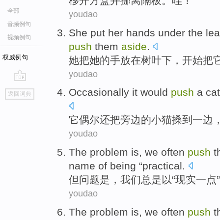
移
开
方盒
并
挪
离
隔板。哇！
全部
youdao
音频例句
She
put
her
hands
under
the le
视频例句
push
them
aside
.
权威例句
她
把
她
的
手
放在
树叶
下，
开始
把
youdao
go
Occasionally
it would
push
a
ca
返回词典
top
它偶尔
还
把
旁边
的小猫搡到一边
youdao
The
problem
is
,
we
often
push
t
name
of
being “
practical
.
但
问题
是
，
我们
总是
以
“
现实
一点
youdao
The
problem
is
,
we
often
push
t