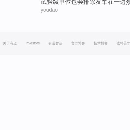
试验
级
单位
也
会
排除友军在
一边
youdao
关于有道
Investors
有道智选
官方博客
技术博客
诚聘英