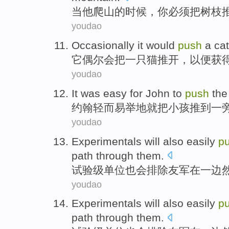
当
他
爬山的时候，你
必须
把
树枝
youdao
Occasionally
it would
push
a
cat
它
偶尔
会
把
一
只猫
推开，
以便
获
youdao
It was easy for
John
to
push
th
约翰
轻而易举
地
就把小孩推到一
youdao
Experimentals
will
also
easily
p
path
through them
.
试验
级
单位
也
会
排除友军在
一边
youdao
Experimentals
will
also
easily
p
path
through them
.