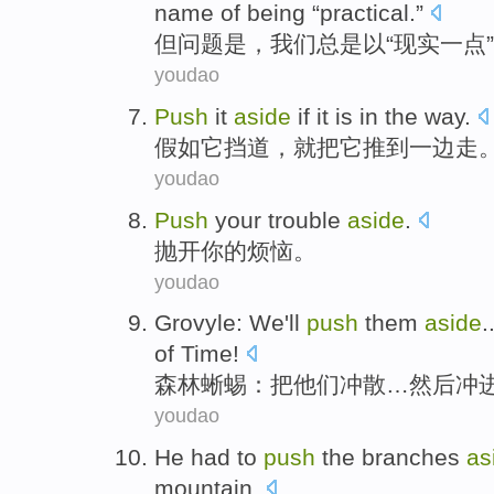
name
of
being “
practical
.”
但
问题
是
，
我们
总是
以
“
现实
一点
youdao
Push
it
aside
if
it is in the
way
.
假如
它
挡道，就
把
它推到
一边
走
youdao
Push
your
trouble
aside
.
抛开
你
的
烦恼
。
youdao
Grovyle
: We'll
push
them
aside
.
of
Time
!
森林
蜥蜴
：
把
他们
冲散…
然后
冲
youdao
He
had to
push
the
branches
as
mountain
.