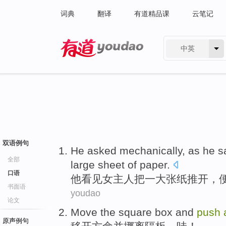
词典
翻译
有道精品课
云笔记
中英
有道 - 网易旗下搜索
双语例句
He
asked
mechanically
, as he
s
全部
large
sheet
of paper.
口语
他
看见
女主人
把
一
大
张纸
推开，
书面语
youdao
论文
Move
the
square
box
and
push
原声例句