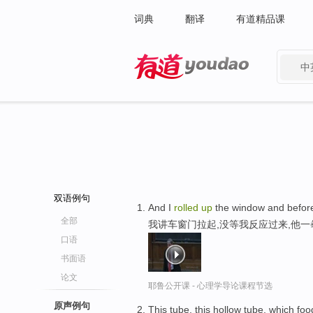
词典
翻译
有道精品课
中
有道 - 网易旗下搜索
双语例句
And I
rolled
up
the window and before
全部
我讲车窗门拉起,没等我反应过来,他一
口语
书面语
论文
耶鲁公开课 - 心理学导论课程节选
原声例句
This tube, this hollow tube, which f