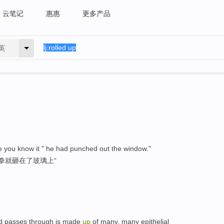
云笔记
惠惠
更多产品
英
 you know it " he had punched out the window."
拳就砸在了玻璃上“
ood passes through is made
up
of many, many epithelial