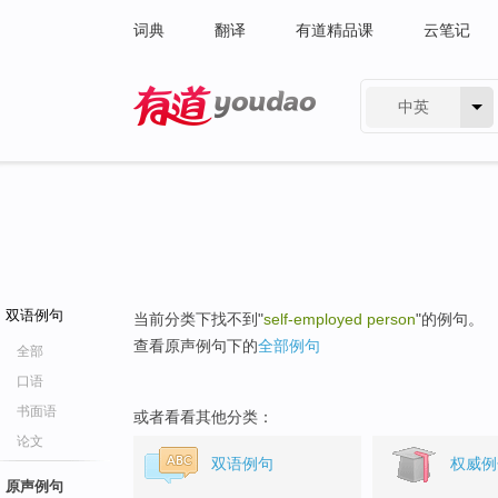
词典
翻译
有道精品课
云笔记
中英
有道 - 网易旗下搜索
双语例句
当前分类下找不到"
self-employed person
"的例句。
查看原声例句下的
全部例句
全部
口语
书面语
或者看看其他分类：
论文
双语例句
权威例
原声例句