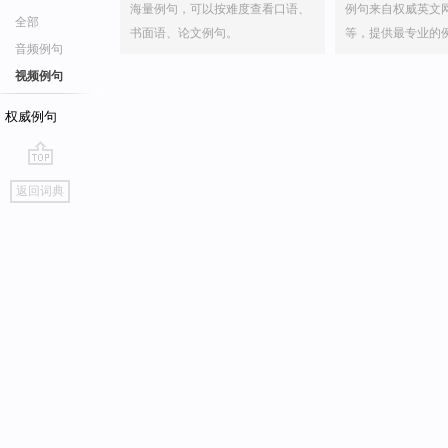
海量例句，可以按难度查看口语、
例句来自权威英文
全部
书面语、论文例句。
等，提供最专业的
音频例句
视频例句
权威例句
go
返回词典
top